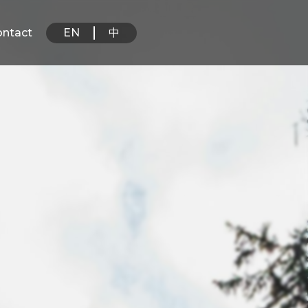
ontact
EN
中